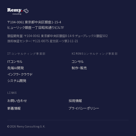
〒104-0061 東京都中央区銀座1-15-4
ヒューリック銀座一丁目昭和通りビル7F
銀座開発室：〒104-0061 東京都中央区銀座8-14-9 デュープレックス銀座502
技術検証センター：〒121-0075 足立区一ツ家2-11-21
ITコンサルティング事業部
KIMONOコンサルティング事業部
ITコンサル
コンサル
先端AI開発
制作・販売
インフラ・クラウド
システム開発
LINKS
お問い合わせ
採用情報
新着情報
プライバシーポリシー
© 2026 Remy Consulting G.K.