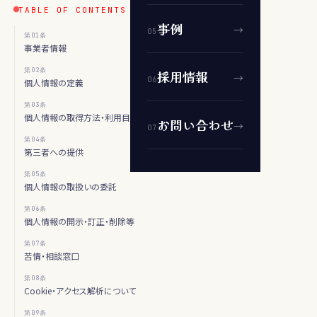
TABLE OF CONTENTS
事例
→
0
5
第
01
条
事業者情報
第
02
条
採用情報
→
0
6
個人情報の定義
第
03
条
個人情報の取得方法・利用目的
お問い合わせ
→
0
7
第
04
条
第三者への提供
第
05
条
個人情報の取扱いの委託
第
06
条
個人情報の開示・訂正・削除等
第
07
条
苦情・相談窓口
第
08
条
Cookie・アクセス解析について
第
09
条