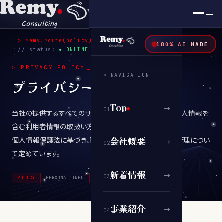
×
SYS.v2026 / TOKYO
> remy.route(
policy
)
100% AI MADE
00
:
00
// status:
● ONLINE
>
PRIVACY POLICY
_
> NAVIGATION
プライバシーポリシー
Top
→
0
1
当社の提供するすべてのサービスにおける、ユーザーの個人情報を
含む利用者情報の取扱い方針です。
会社概要
個人情報保護法に基づき、取得・利用・第三者提供・安全管理につい
→
0
2
て定めています。
新着情報
→
0
3
POLICY
PERSONAL INFO
COOKIE
SECURITY
事業紹介
→
0
4