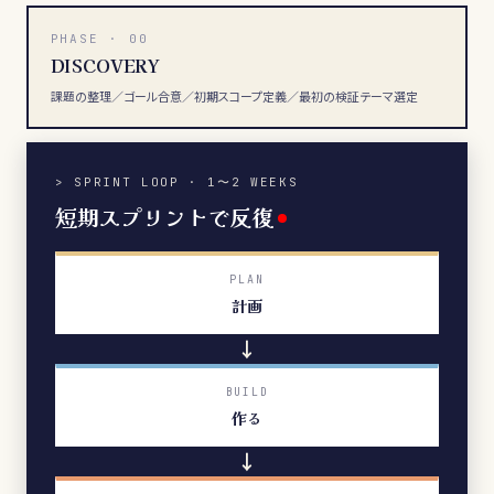
PHASE · 00
DISCOVERY
課題の整理／ゴール合意／初期スコープ定義／最初の検証テーマ選定
> SPRINT LOOP · 1〜2 WEEKS
短期スプリントで反復
PLAN
計画
→
BUILD
作る
→