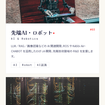
#0
3
先端AI・ロボット
AI & Robotics
LLM／RAG／画像認識などの AI 関連開発、ROS や Kebbi Air・
CHABOT を活用したロボット開発、先端技術領域の R&D を支援しま
す。
AI
Robot
AI認識