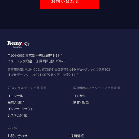
お問い合わせ →
〒104-0061 東京都中央区銀座1-15-4
ヒューリック銀座一丁目昭和通りビル7F
銀座開発室：〒104-0061 東京都中央区銀座8-14-9 デュープレックス銀座502
技術検証センター：〒121-0075 足立区一ツ家2-11-21
ITコンサルティング事業部
KIMONOコンサルティング事業部
ITコンサル
コンサル
先端AI開発
制作・販売
インフラ・クラウド
システム開発
LINKS
お問い合わせ
採用情報