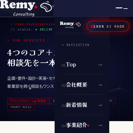
×
SYS.v2026 / TOKYO
> remy.route(
services
)
100% AI MADE
00
:
00
// status:
● ONLINE
>
OUR SERVICES
_
> NAVIGATION
4つのコア＋プロダクトで、
相談先を一本化
Top
→
0
1
企画・要件・設計・実装・セキュリティ・運用を同一視点で。
会社概要
→
事業部を跨ぐ相談もワンストップで。
0
2
ITコンサルティング事業部
KIMONOコンサルティング事業部
CHABOT
新着情報
→
0
3
PROMPT MAFIA
事業紹介
→
0
4