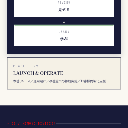
REVIEW
見せる
→
LEARN
学ぶ
PHASE · 99
LAUNCH & OPERATE
本番リリース／運用設計／改善施策の継続実施／お客様内製化支援
>
02
/
KIMONO DIVISION