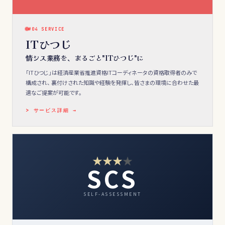
#04 SERVICE
ITひつじ
情シス業務を、まるごと"ITひつじ"に
「ITひつじ」は経済産業省推進資格ITコーディネータの資格取得者のみで
構成され、 裏付けされた知識や経験を発揮し、皆さまの環境に合わせた最
適なご提案が可能です。
> サービス詳細 →
★
★
★
★
SCS
SELF-ASSESSMENT