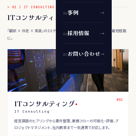
>
01
/
IT CONSULTING DIVISION
事例
→
0
5
ITコンサルティング事業
「翻訳 × 伴走 × 実装」の3ステップで、DX・先端テクノロジー導入を最短経路
採用情報
→
0
6
に。
お問い合わせ
→
0
7
#0
1
ITコンサルティング
IT Consulting
経営課題のヒアリングから要件整理、業務フローの可視化・評価、プ
ロジェクトマネジメント、社内教育まで一気通貫で対応します。